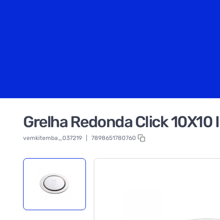
Grelha Redonda Click 10X10 
vemkitemba_037219
|
7898651780760