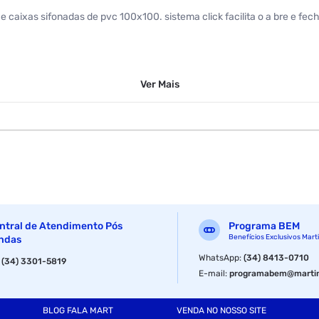
e caixas sifonadas de pvc 100x100. sistema click facilita o a bre e fe
Ver
Mais
ntral de Atendimento Pós
Programa BEM
Benefícios Exclusivos Mart
ndas
WhatsApp
:
(34) 8413-0710
:
(34) 3301-5819
E-mail
:
programabem@martin
BLOG FALA MART
VENDA NO NOSSO SITE