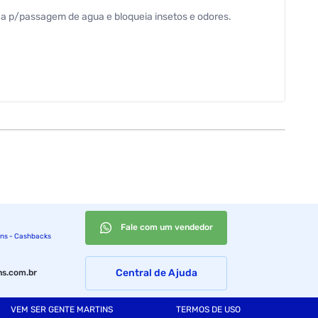
cha p/passagem de agua e bloqueia insetos e odores.
Fale com um vendedor
ins - Cashbacks
Central de Ajuda
s.com.br
VEM SER GENTE MARTINS
TERMOS DE USO