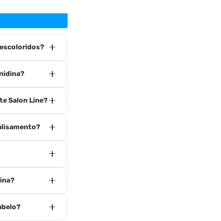
descoloridos?
nidina?
te Salon Line?
 alisamento?
dina?
abelo?