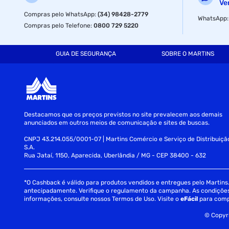
Ve
Compras pelo WhatsApp
:
(34) 98428-2779
WhatsApp
Compras pelo Telefone
:
0800 729 5220
GUIA DE SEGURANÇA
SOBRE O MARTINS
Destacamos que os preços previstos no site prevalecem aos demais
anunciados em outros meios de comunicação e sites de buscas.
CNPJ 43.214.055/0001-07 | Martins Comércio e Serviço de Distribuiçã
S.A.
Rua Jataí, 1150, Aparecida, Uberlândia / MG - CEP 38400 - 632
*O Cashback é válido para produtos vendidos e entregues pelo Martins. 
antecipadamente. Verifique o regulamento da campanha. As condições c
informações, consulte nossos Termos de Uso. Visite o
eFácil
para comp
© Copyri