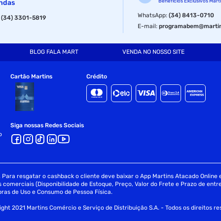
Benefícios Exclusivos Mart
ndas
WhatsApp
:
(34) 8413-0710
:
(34) 3301-5819
E-mail
:
programabem@martin
BLOG FALA MART
VENDA NO NOSSO SITE
Cartão Martins
Crédito
Siga nossas Redes Sociais
o
Para resgatar o cashback o cliente deve baixar o App Martins Atacado Online e 
omerciais (Disponibilidade de Estoque, Preço, Valor do Frete e Prazo de entre
ras de Uso e Consumo de Pessoa Física.
ght 2021 Martins Comércio e Serviço de Distribuição S.A. - Todos os direitos r