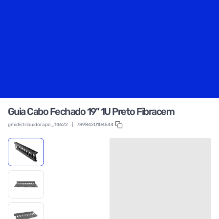
Guia Cabo Fechado 19" 1U Preto Fibracem
gmidistribuidorape_14622
|
7898420104544