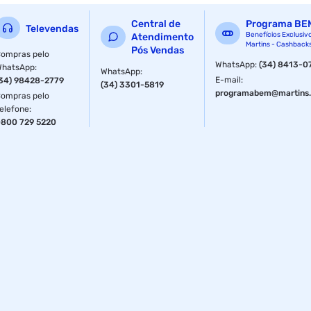
A Guia de Cabo 1U Alta Densidade possui 150mm de
Central de
Programa BE
Televendas
profundidade e é um acessório padrão 19? tipo caneleta
Benefícios Exclusiv
Atendimento
Martins - Cashback
vazada
Pós Vendas
ompras pelo
WhatsApp
:
(34) 8413-0
WhatsApp
:
WhatsApp
:
E-mail
:
34) 98428-2779
(34) 3301-5819
programabem@martins.
ompras pelo
elefone
:
800 729 5220