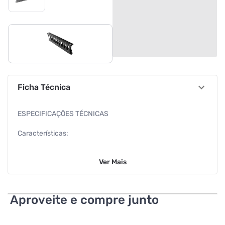
Ficha Técnica
ESPECIFICAÇÕES TÉCNICAS
Características:
Marca: Fibracem
Ver
Mais
Modelo: ARK.00044
Especificações:
Aproveite e compre junto
Desenvolvido para facilitar a passagem e organização de
cabos nos racks