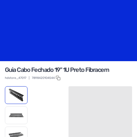
Guia Cabo Fechado 19" 1U Preto Fibracem
hdstore_47017
|
7898420104544