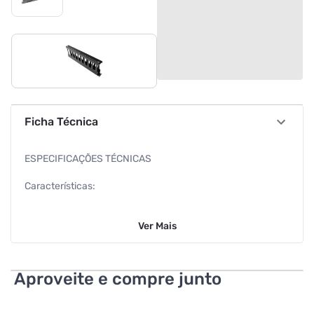
Ficha Técnica
ESPECIFICAÇÕES TÉCNICAS
Características:
Marca: Fibracem
Ver
Mais
Modelo: ARK.00044
Especificações:
Aproveite e compre junto
Desenvolvido para facilitar a passagem e organização de
cabos nos racks