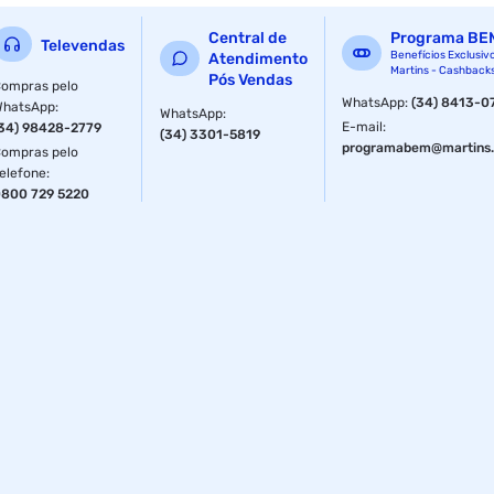
A Guia de Cabo 1U Alta Densidade possui 150mm de
Central de
Programa BE
Televendas
profundidade e é um acessório padrão 19? tipo caneleta
Benefícios Exclusiv
Atendimento
Martins - Cashback
vazada
Pós Vendas
ompras pelo
WhatsApp
:
(34) 8413-0
WhatsApp
:
WhatsApp
:
E-mail
:
34) 98428-2779
(34) 3301-5819
programabem@martins.
ompras pelo
elefone
:
800 729 5220