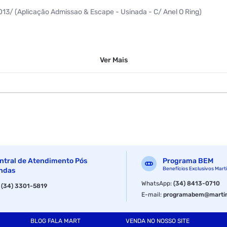
013/ (Aplicação Admissao & Escape - Usinada - C/ Anel O Ring)
Ver
Mais
ntral de Atendimento Pós
Programa BEM
Benefícios Exclusivos Mart
ndas
WhatsApp
:
(34) 8413-0710
:
(34) 3301-5819
E-mail
:
programabem@martin
BLOG FALA MART
VENDA NO NOSSO SITE