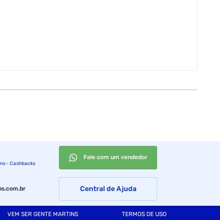
Fale com um vendedor
ins - Cashbacks
Central de Ajuda
s.com.br
VEM SER GENTE MARTINS
TERMOS DE USO