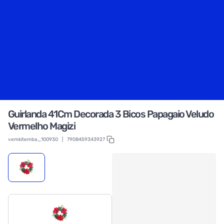
Guirlanda 41Cm Decorada 3 Bicos Papagaio Veludo
Vermelho Magizi
vemkitemba_100930
|
7908459343927