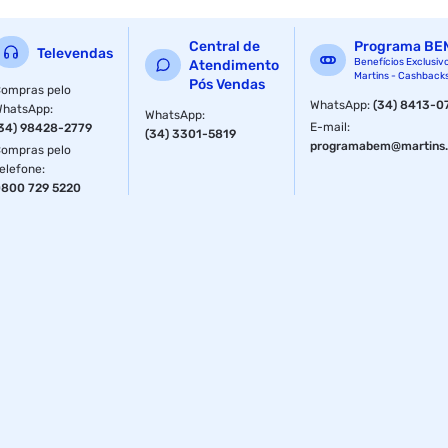
Central de
Programa BE
Televendas
Benefícios Exclusiv
Atendimento
Martins - Cashback
Pós Vendas
ompras pelo
WhatsApp
:
(34) 8413-0
WhatsApp
:
WhatsApp
:
E-mail
:
34) 98428-2779
(34) 3301-5819
programabem@martins.
ompras pelo
elefone
:
800 729 5220