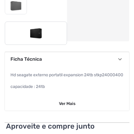
Ficha Técnica
Hd seagate externo portatil expansion 24tb stkp24000400
capacidade : 24tb
conectividade : usb 3.0
Ver
Mais
garantia com o fabricante : 1 ano
requisitos :
Aproveite e compre junto
sistema operacional: