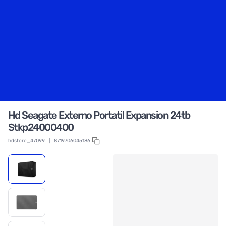
Hd Seagate Externo Portatil Expansion 24tb
Stkp24000400
hdstore_47099
|
8719706045186