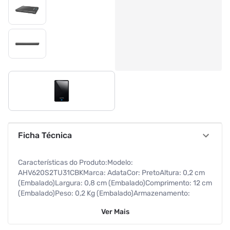
Ficha Técnica
Características do Produto:Modelo:
AHV620S2TU31CBKMarca: AdataCor: PretoAltura: 0,2 cm
(Embalado)Largura: 0,8 cm (Embalado)Comprimento: 12 cm
(Embalado)Peso: 0,2 Kg (Embalado)Armazenamento:
2TBEspecificações Técnicas:Modelo: AHV620S-2TU31-
Ver
Mais
CBK Capacidade: 2 TB Interface: USB 3.2 Gen1 (compatível
com USB 2.0) Textura: Plástico Temperatura de operação: