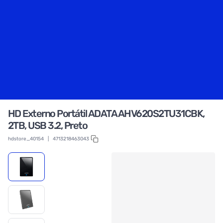
HD Externo Portátil ADATA AHV620S2TU31CBK,
2TB, USB 3.2, Preto
hdstore_40154
|
4713218463043