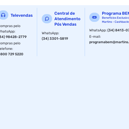
Central de
Programa BE
Televendas
Benefícios Exclusiv
Atendimento
Martins - Cashback
Pós Vendas
ompras pelo
WhatsApp
:
(34) 8413-0
WhatsApp
:
WhatsApp
:
E-mail
:
34) 98428-2779
(34) 3301-5819
programabem@martins.
ompras pelo
elefone
:
800 729 5220