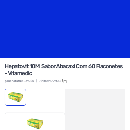
Hepatovit 10Ml Sabor Abacaxi Com 60 Flaconetes
- Vitamedic
gauchafarma_39720
|
7898049799558