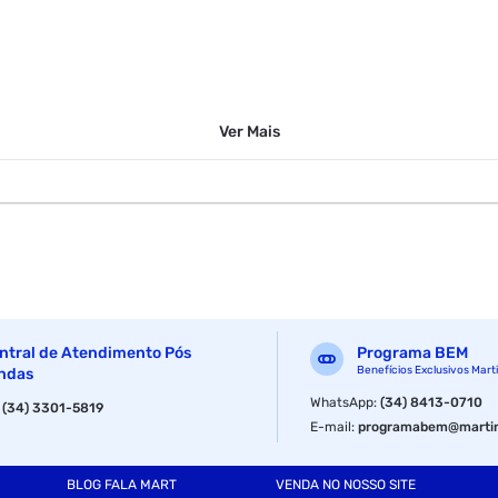
Ver
Mais
gem suave
ntral de Atendimento Pós
Programa BEM
erir. em contato acidental com os olhos enxaguar abundantemente com
Benefícios Exclusivos Mart
ndas
WhatsApp
:
(34) 8413-0710
:
(34) 3301-5819
E-mail
:
programabem@martin
BLOG FALA MART
VENDA NO NOSSO SITE