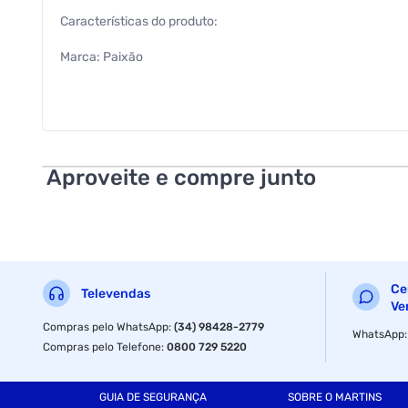
Características do produto:
Marca: Paixão
Modelo: Hidratante Corporal Paixão Inspiradora
Volume: 200ml
Informações Adicionais do Produto:
Aproveite e compre junto
Tempo de ação: 24 Horas de hidratação da pele
Recomendado para todos os tipos de pele
Modo de uso: Aplique diariamente sobre a pele com massa
Ce
Televendas
Precauções: Manter fora do alcance das crianças. Não ing
Ve
Compras pelo WhatsApp
:
(34) 98428-2779
WhatsApp
Fornecedor: Paixão
Compras pelo Telefone
:
0800 729 5220
Especificações
GUIA DE SEGURANÇA
SOBRE O MARTINS