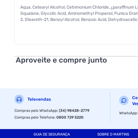
Aqua, Cetearyl Alcohol, Cetrimonium Chloride, ¿paraffinum 
Squalane, Glycolic Acid, Aminomethyl Propanol, Punica Granat
2, Steareth-21, Benzyl Alcohol, Benzoic Acid, Dehydroacetic Ac
Aproveite e compre junto
Ce
Televendas
Ve
Compras pelo WhatsApp
:
(34) 98428-2779
WhatsApp
Compras pelo Telefone
:
0800 729 5220
GUIA DE SEGURANÇA
SOBRE O MARTINS