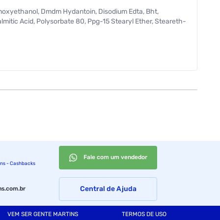
henoxyethanol, Dmdm Hydantoin, Disodium Edta, Bht,
almitic Acid, Polysorbate 80, Ppg-15 Stearyl Ether, Steareth-
Fale com um vendedor
ins - Cashbacks
Central de Ajuda
s.com.br
VEM SER GENTE MARTINS
TERMOS DE USO