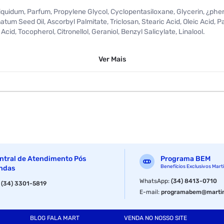
Liquidum, Parfum, Propylene Glycol, Cyclopentasiloxane, Glycerin, ¿p
um Seed Oil, Ascorbyl Palmitate, Triclosan, Stearic Acid, Oleic Acid, P
id, Tocopherol, Citronellol, Geraniol, Benzyl Salicylate, Linalool.
Ver
Mais
ntral de Atendimento Pós
Programa BEM
Benefícios Exclusivos Mart
ndas
WhatsApp
:
(34) 8413-0710
:
(34) 3301-5819
E-mail
:
programabem@martin
BLOG FALA MART
VENDA NO NOSSO SITE