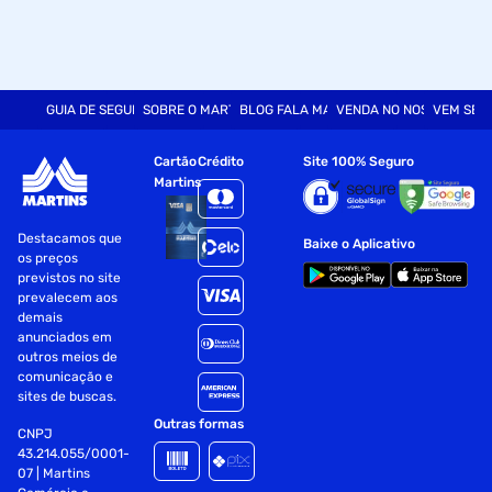
GUIA DE SEGURANÇA
SOBRE O MARTINS
BLOG FALA MART
VENDA NO NOSSO SITE
VEM SER
Cartão
Crédito
Site 100% Seguro
Martins
Destacamos que
Baixe o Aplicativo
os preços
previstos no site
prevalecem aos
demais
anunciados em
outros meios de
comunicação e
sites de buscas.
Outras formas
CNPJ
43.214.055/0001-
07 | Martins