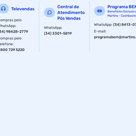
Central de
Programa BE
Televendas
Benefícios Exclusiv
Atendimento
Martins - Cashback
Pós Vendas
ompras pelo
WhatsApp
:
(34) 8413-0
WhatsApp
:
WhatsApp
:
E-mail
:
34) 98428-2779
(34) 3301-5819
programabem@martins.
ompras pelo
elefone
:
800 729 5220