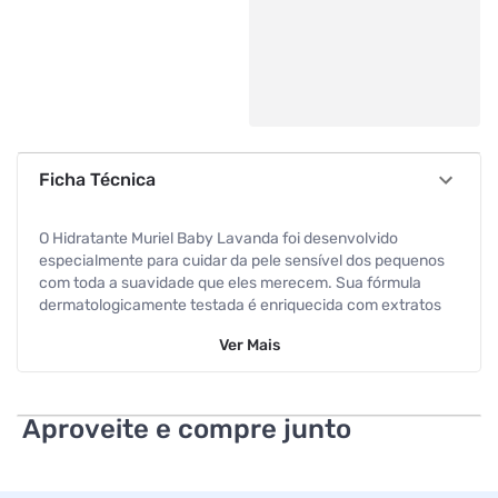
Ficha Técnica
O Hidratante Muriel Baby Lavanda foi desenvolvido
especialmente para cuidar da pele sensível dos pequenos
com toda a suavidade que eles merecem. Sua fórmula
dermatologicamente testada é enriquecida com extratos
naturais que hidratam profundamente, deixando a pele do
Ver
Mais
bebê com um toque aveludado e saudável, amigão. O
grande diferencial é a sua delicada fragrância de Lavanda,
conhecida mundialmente por suas propriedades relaxantes
e calmantes. Aplicar o hidratante através de uma
Aproveite e compre junto
massagem suave após o banho morno é o segredo para
preparar o bebê para um descanso profundo e reparador.