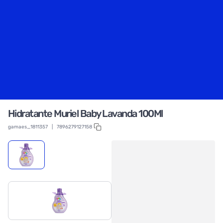
Hidratante Muriel Baby Lavanda 100Ml
gamaes_1811357
|
7896279127158