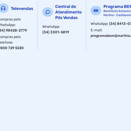
Central de
Programa BE
Televendas
Benefícios Exclusiv
Atendimento
Martins - Cashback
Pós Vendas
ompras pelo
WhatsApp
:
(34) 8413-0
WhatsApp
:
WhatsApp
:
E-mail
:
34) 98428-2779
(34) 3301-5819
programabem@martins.
ompras pelo
elefone
:
800 729 5220