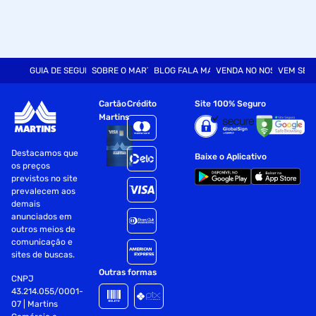
GUIA DE SEGURANÇA
SOBRE O MARTINS
BLOG FALA MART
VENDA NO NOSSO SITE
VEM SER
Cartão
Crédito
Site 100% Seguro
Martins
Destacamos que
Baixe o Aplicativo
os preços
previstos no site
prevalecem aos
demais
anunciados em
outros meios de
comunicação e
sites de buscas.
Outras formas
CNPJ
43.214.055/0001-
07 | Martins