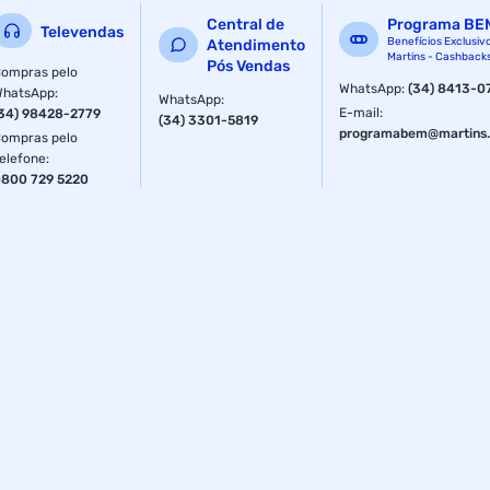
Central de
Programa BE
Televendas
Benefícios Exclusiv
Atendimento
Martins - Cashback
Pós Vendas
ompras pelo
WhatsApp
:
(34) 8413-0
WhatsApp
:
WhatsApp
:
E-mail
:
34) 98428-2779
(34) 3301-5819
programabem@martins.
ompras pelo
elefone
:
800 729 5220