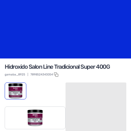
Hidroxido Salon Line Tradicional Super 400G
gamaba_8925
|
7898524343054