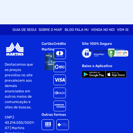
GUIA DE SEGURANÇA
SOBRE O MARTINS
BLOG FALA MART
VENDA NO NOSSO SITE
VEM SER
Cartão
Crédito
Site 100% Seguro
Martins
Destacamos que
Baixe o Aplicativo
os preços
previstos no site
prevalecem aos
demais
anunciados em
outros meios de
comunicação e
sites de buscas.
Outras formas
CNPJ
43.214.055/0001-
07 | Martins