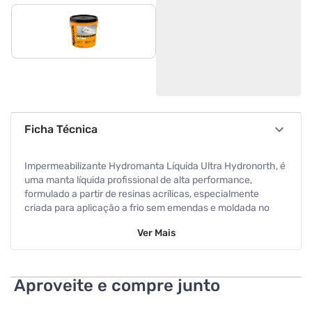
Ficha Técnica
Impermeabilizante Hydromanta Líquida Ultra Hydronorth, é
uma manta líquida profissional de alta performance,
formulado a partir de resinas acrílicas, especialmente
criada para aplicação a frio sem emendas e moldada no
local, possui secagem ultrarrápida e altíssima resistência.
Ver
Mais
Após aplicado e curado forma uma membrana elástica e
flexível impermeável de alto desempenho e elevada
durabilidade, é uma excelente alternativa para proteção e
impermeabilização, resistente às intempéries, dispensa
Aproveite e compre junto
proteção contra raios solares (na cor branca) e ainda
reflete os mesmos reduzindo a temperatura da estrutura,