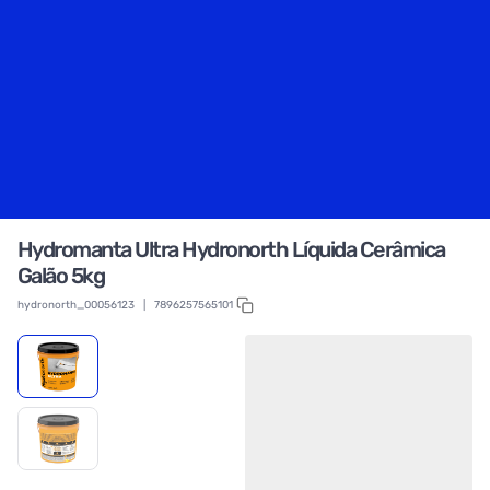
Hydromanta Ultra Hydronorth Líquida Cerâmica
Galão 5kg
hydronorth_00056123
|
7896257565101