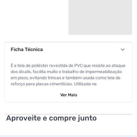
Ficha Técnica
É a tela de poliéster revestida de PVC que resiste ao ataque
dos álcalis, facilita muito o trabalho de impermeabilização
em pisos, evitando trincas e também usada como tela de
reforço para placas cimentícias. Utilizada na
impermeabilização ¿in loco¿ com argamassas poliméricas,
Ver
Mais
acrílicas, cimentícias e manta líquida. Por ser uma tela mais
plana, economiza em até 50% o tempo demão de obra. Sua
baixa espessura proporciona menor consumo da Manta
Líquida Vucan, assegurando a qualidade e resistência do
Aproveite e compre junto
sistema de impermeabilização.