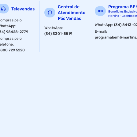
Central de
Programa BE
Televendas
Benefícios Exclusiv
Atendimento
Martins - Cashback
Pós Vendas
ompras pelo
WhatsApp
:
(34) 8413-0
WhatsApp
:
WhatsApp
:
E-mail
:
34) 98428-2779
(34) 3301-5819
programabem@martins.
ompras pelo
elefone
:
800 729 5220