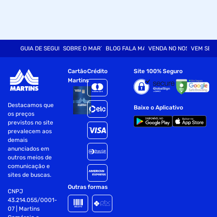
GUIA DE SEGURANÇA
SOBRE O MARTINS
BLOG FALA MART
VENDA NO NOSSO SITE
VEM SER
Cartão
Crédito
Site 100% Seguro
Martins
Destacamos que
Baixe o Aplicativo
os preços
previstos no site
prevalecem aos
demais
anunciados em
outros meios de
comunicação e
sites de buscas.
Outras formas
CNPJ
43.214.055/0001-
07 | Martins