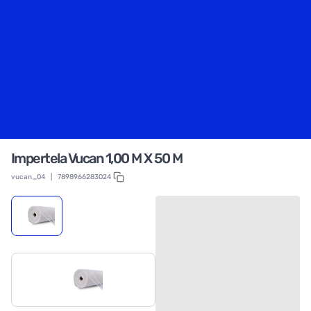
Impertela Vucan 1,00 M X 50 M
vucan_04
|
7898966283024