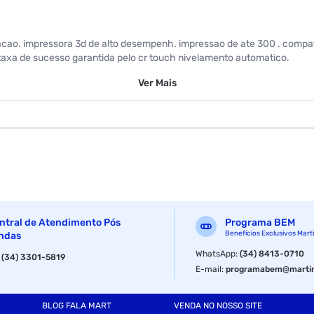
acao. impressora 3d de alto desempenh. impressao de ate 300 . compa
taxa de sucesso garantida pelo cr touch nivelamento automatico.
Ver
Mais
 305.0mm
ntral de Atendimento Pós
Programa BEM
Benefícios Exclusivos Mart
ndas
WhatsApp
:
(34) 8413-0710
:
(34) 3301-5819
E-mail
:
programabem@martin
)
BLOG FALA MART
VENDA NO NOSSO SITE