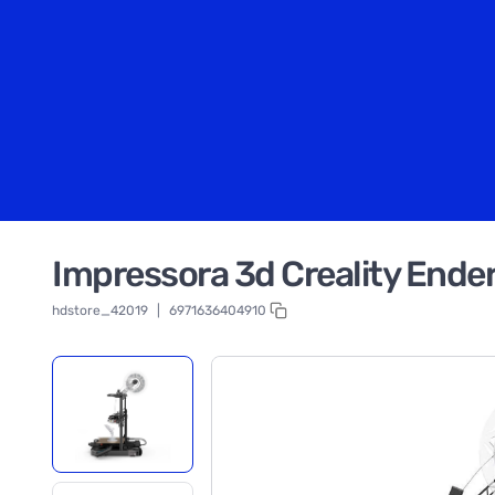
Impressora 3d Creality Ender
hdstore_42019
|
6971636404910