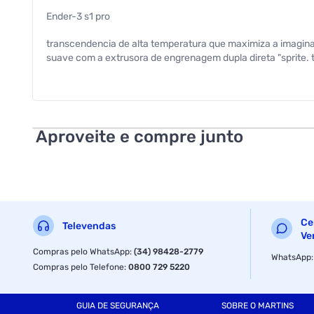
Ender-3 s1 pro
transcendencia de alta temperatura que maximiza a imagin
suave com a extrusora de engrenagem dupla direta "sprite. 
peso do produto com embalagem : 10.7kg
ncm : 84852000
Aproveite e compre junto
ean : 6971636404910
dimensao da embalagem (a / p / l) : 510.0mm / 510.0mm /
entrada da extrusora atualizada : sim
driver de motor : a4988
Ce
Televendas
Ve
precisao de impressao : 0,1 mm
Compras pelo WhatsApp
:
(34) 98428-2779
WhatsApp
Compras pelo Telefone
:
0800 729 5220
especificacoes da extrusora (hotend) : mk8 rosca m6 (6mm
superficie de impressao : magnetica
GUIA DE SEGURANÇA
SOBRE O MARTINS