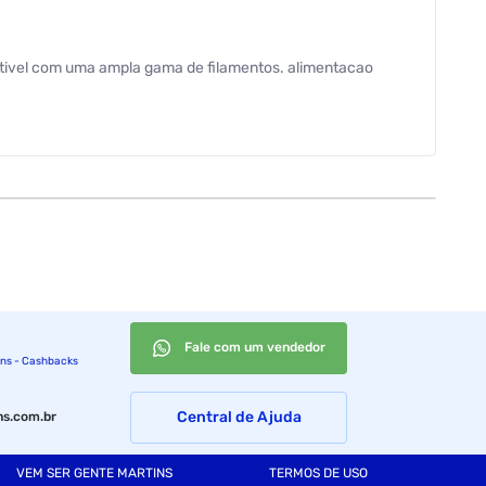
tivel com uma ampla gama de filamentos. alimentacao
Fale com um vendedor
ins - Cashbacks
Central de Ajuda
s.com.br
VEM SER GENTE MARTINS
TERMOS DE USO