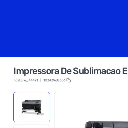
Impressora De Sublimacao E
hdstore_44491
|
10343968356