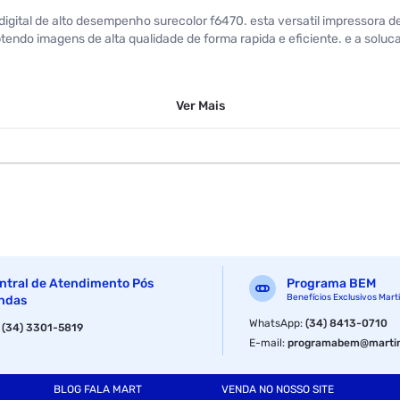
gital de alto desempenho surecolor f6470. esta versatil impressora de
endo imagens de alta qualidade de forma rapida e eficiente. e a soluca
Ver
Mais
ntral de Atendimento Pós
Programa BEM
Benefícios Exclusivos Mart
ndas
WhatsApp
:
(34) 8413-0710
:
(34) 3301-5819
E-mail
:
programabem@martin
BLOG FALA MART
VENDA NO NOSSO SITE