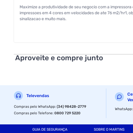
Maximize a produtividade de seu negocio com a impressora di
impressoes em 4 cores em velocidades de ate 76 m2/hr1, obt
sinalizacao e muito mais.
part number : c11ck13202
modelo : f6470
master : impressao e imagem
Aproveite e compre junto
grupo : sublimacao
subgrupo : unico
compatibilidade : windows 11
Ce
Televendas
cor : cinza e preto
Ve
Compras pelo WhatsApp
:
(34) 98428-2779
WhatsApp
frequencia : 50 - 60 hz
Compras pelo Telefone
:
0800 729 5220
resolucao maxima de impressao : 1200x600app
GUIA DE SEGURANÇA
SOBRE O MARTINS