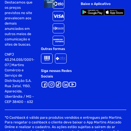
Destacamos que
Baixe o Aplicativo
Duplex automático: Somente impressão
os preços
previstos no site
Resolução de impressão (máxima): Até 4.800 x 1.200 dpi
prevalecem aos
demais
anunciados em
Impressão sem bordas
outros meios de
comunicação e
Capacidade de entrada de papel (máxima): Até 250 folhas,
sites de buscas.
mais uma bandeja multiuso para até 100 folhas
Outras formas
CNPJ
Alimentador automático de documentos: Até 50 páginas
43.214.055/0001-
07 | Martins
Interfaces padrão: Sem  o 802.11b/g/n, USB 2.0 de alta
Comércio e
Siga nossas Redes
velocidade, Ethernet
Serviço de
Sociais
Distribuição S.A.
Rua Jataí, 1150,
Velocidade de cópia (máxima):~ Preto (ISO/IEC 24735): Até
Aparecida,
12 ppm e Colorido (ISO/IEC 24735): Até 15 ppm
Uberlândia / MG -
CEP 38400 - 632
Ampliação/redução de cópia: 25% a 400% em incrementos
de 1%
*O Cashback é válido para produtos vendidos e entregues pelo Martins.
Tipo de scanner: Flatbed (vidro de exposição) colorido (CIS)
Para resgatar o cashback o cliente deve baixar o App Martins Atacado
Online e realizar o cadastro. As ações estão sujeitas a saírem do ar
e alimentador automático de documentos (até 50 páginas)