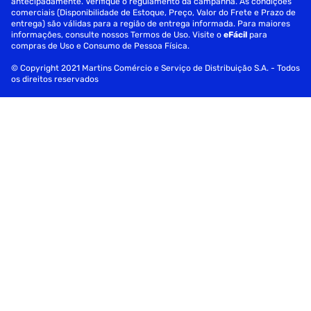
antecipadamente. Verifique o regulamento da campanha. As condições
comerciais (Disponibilidade de Estoque, Preço, Valor do Frete e Prazo de
Tamanho do vidro de documentos: 11" x 17" (A3)
entrega) são válidas para a região de entrega informada. Para maiores
informações, consulte nossos Termos de Uso. Visite o
eFácil
para
Resolução de digitalização (máxima):
compras de Uso e Consumo de Pessoa Física.
© Copyright 2021 Martins Comércio e Serviço de Distribuição S.A. - Todos
Óptica: Até 2.400 x 1.200 dpi
os direitos reservados
Interpolada: Até 19.200 x 19.200 dpi
Resolução de cópia (máxima):
Impressão: Até 4.800 x 1.200 dpi
Digitalização: Até 600 x 600 dpi (vidro de
exposição/alimentador automático)
Velocidade de impressão (máxima):
Preto (modo rápido): Até 35 ppm
Colorido (modo rápido): Até 27 ppm
Preto (ISO/IEC 24734): Até 22 ipm