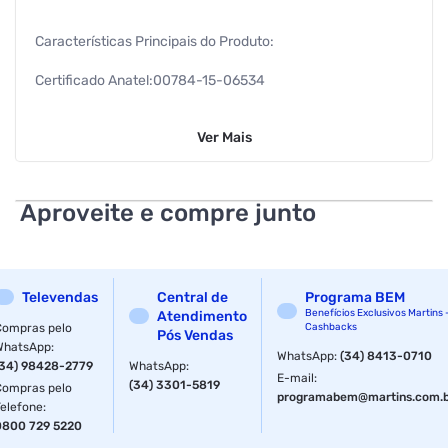
Características Principais do Produto:
Certificado Anatel:00784-15-06534
Modelo:MFCT4500
Ver
Mais
Cor: Preto
Altura: 30,5 cm
Aproveite e compre junto
Comprimento/Profundidade: 47,8 cm
Largura: 57,4 cm
Televendas
Central de
Programa BEM
Peso: 20,6 kg
Benefícios Exclusivos Martins 
Atendimento
Compras pelo
Cashbacks
Pós Vendas
WhatsApp
:
Bluetooth®: Não possui
WhatsApp
:
(34) 8413-0710
(34) 98428-2779
WhatsApp
:
E-mail
:
(34) 3301-5819
Compras pelo
Marca:Brother
programabem@martins.com.
Telefone
:
0800 729 5220
Cor de Impressão:Colorida