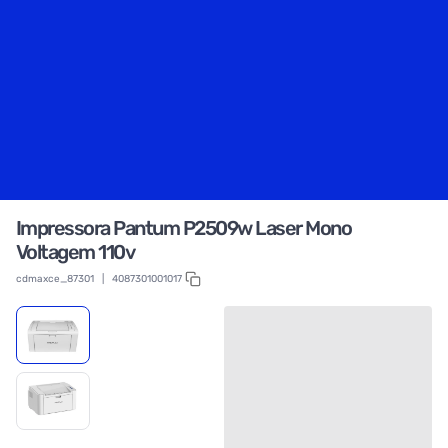
Impressora Pantum P2509w Laser Mono
Voltagem 110v
cdmaxce_87301
|
4087301001017