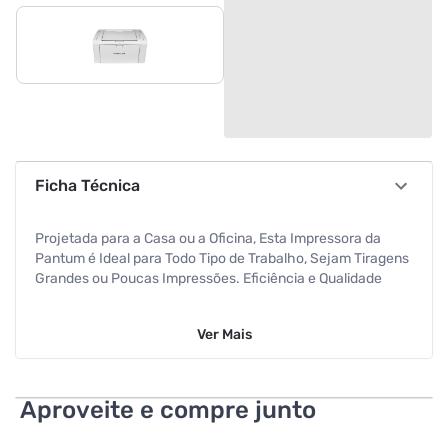
Ficha Técnica
Projetada para a Casa ou a Oficina, Esta Impressora da
Pantum é Ideal para Todo Tipo de Trabalho, Sejam Tiragens
Grandes ou Poucas Impressões. Eficiência e Qualidade
Imprima Facilmente Tudo o Que Quiser Com Esta
Ver
Mais
Impressora da Pantum, Sejam Poucas Páginas ou Grandes
Projetos. Perfeita para o Seu Lar ou a Oficina
Se Você Está Procurando Executar Grandes Tiragens Em
Aproveite e compre junto
Apenas Alguns Minutos, a Sua Tecnologia Laser é Ideal para
Você. é Simples e Fácil de Usar e Tem Um Custo de