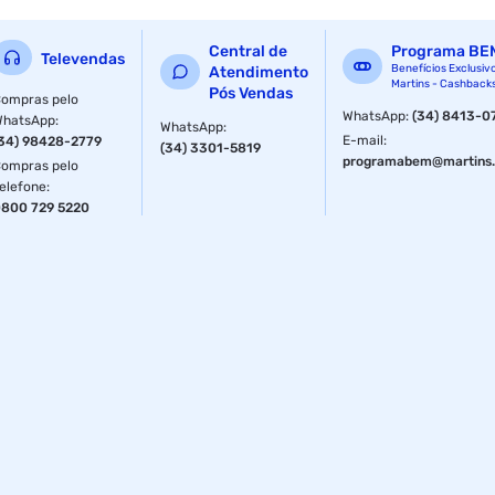
Manutenção Significativamente Menor do Que Aquelas Que
Trabalham Com Tinta. Voltagem 110v
Central de
Programa BE
Televendas
Especificações
Benefícios Exclusiv
Atendimento
Martins - Cashback
Pós Vendas
ompras pelo
Anatel
203372308708
WhatsApp
:
(34) 8413-0
WhatsApp
:
WhatsApp
:
E-mail
:
34) 98428-2779
(34) 3301-5819
programabem@martins.
ompras pelo
elefone
:
800 729 5220