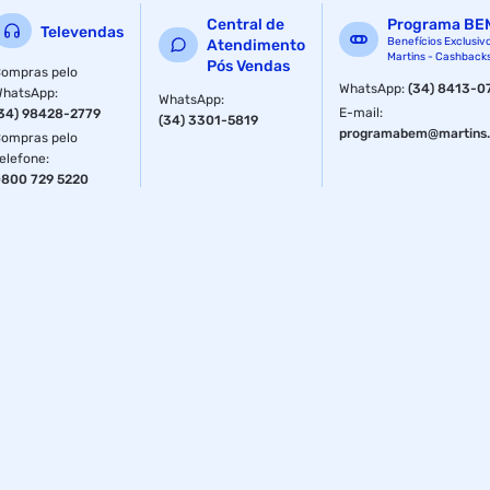
Central de
Programa BE
Televendas
Benefícios Exclusiv
Atendimento
Martins - Cashback
Pós Vendas
ompras pelo
WhatsApp
:
(34) 8413-0
WhatsApp
:
WhatsApp
:
E-mail
:
34) 98428-2779
(34) 3301-5819
programabem@martins.
ompras pelo
elefone
:
800 729 5220