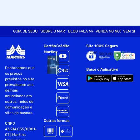
GUIA DE SEGURANÇA
SOBRE O MARTINS
BLOG FALA MART
VENDA NO NOSSO SITE
VEM SER
Cartão
Crédito
Site 100% Seguro
Martins
Destacamos que
Baixe o Aplicativo
os preços
previstos no site
prevalecem aos
demais
anunciados em
outros meios de
comunicação e
sites de buscas.
Outras formas
CNPJ
43.214.055/0001-
07 | Martins