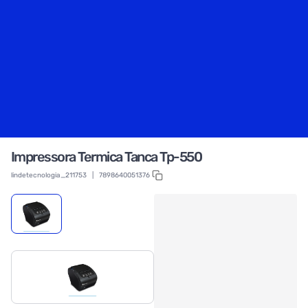
Impressora Termica Tanca Tp-550
lindetecnologia_211753
|
7898640051376