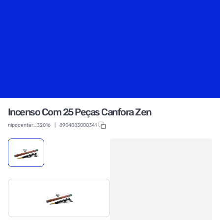
Incenso Com 25 Peças Canfora Zen
nipocenter_32016
|
8904083000341