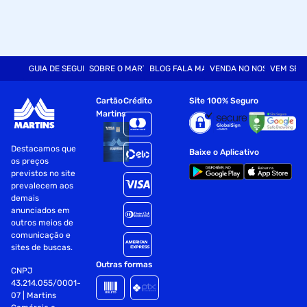
GUIA DE SEGURANÇA
SOBRE O MARTINS
BLOG FALA MART
VENDA NO NOSSO SITE
VEM SER
Cartão
Crédito
Site 100% Seguro
Martins
Destacamos que
Baixe o Aplicativo
os preços
previstos no site
prevalecem aos
demais
anunciados em
outros meios de
comunicação e
sites de buscas.
Outras formas
CNPJ
43.214.055/0001-
07 | Martins