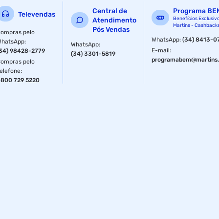
Central de
Programa BE
Televendas
Benefícios Exclusiv
Atendimento
Martins - Cashback
Pós Vendas
ompras pelo
WhatsApp
:
(34) 8413-0
WhatsApp
:
WhatsApp
:
E-mail
:
34) 98428-2779
(34) 3301-5819
programabem@martins.
ompras pelo
elefone
:
800 729 5220