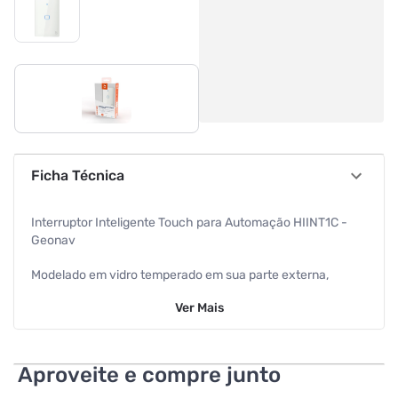
Ficha Técnica
Interruptor Inteligente Touch para Automação HIINT1C -
Geonav
Modelado em vidro temperado em sua parte externa,
(formato 4×2) os botões podem ficar acesos o tempo todo
Ver
Mais
ou apagados e só acenderem quando forem utilizados.
O mesmo ocorre com o sinal de Wi-Fi que fica no topo do
dispositivo.
Aproveite e compre junto
Interruptores (1, 2 ou 3 botões) que funcionam de duas