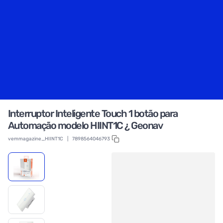
Interruptor Inteligente Touch 1 botão para
Automação modelo HIINT1C ¿ Geonav
vemmagazine_HIINT1C
|
7898564046793