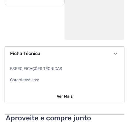
Ficha Técnica
ESPECIFICAÇÕES TÉCNICAS
Características:
Marca: Intelbras
Ver
Mais
Modelo: 4820089
Especificações:
Aproveite e compre junto
Tensão de Alimentação: Bivolt automático (100 ~ 240 Vac)