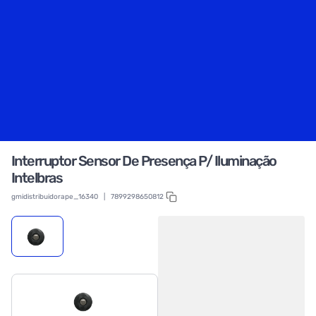
Interruptor Sensor De Presença P/ Iluminação
Intelbras
gmidistribuidorape_16340
|
7899298650812