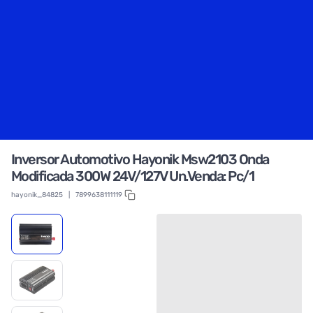
Inversor Automotivo Hayonik Msw2103 Onda
Modificada 300W 24V/127V Un.Venda: Pc/1
hayonik_84825
|
7899638111119