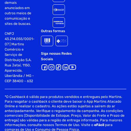
demais
anunciados em
outros meios de
comunicação e
sites de buscas.
Outras formas
CNPJ
43.214.055/0001-
07 | Martins
Comércio e
Siga nossas Redes
Serviço de
Sociais
Distribuição S.A.
Rua Jataí, 1150,
Aparecida,
Uberlândia / MG -
CEP 38400 - 632
*O Cashback é válido para produtos vendidos e entregues pelo Martins.
Para resgatar o cashback o cliente deve baixar o App Martins Atacado
Online e realizar o cadastro. As ações estão sujeitas a saírem do ar
antecipadamente. Verifique o regulamento da campanha. As condições
comerciais (Disponibilidade de Estoque, Preço, Valor do Frete e Prazo de
entrega) são válidas para a região de entrega informada. Para maiores
informações, consulte nossos Termos de Uso. Visite o
eFácil
para
compras de Uso e Consumo de Pessoa Física.