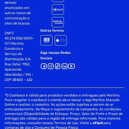
demais
anunciados em
outros meios de
comunicação e
sites de buscas.
Outras formas
CNPJ
43.214.055/0001-
07 | Martins
Comércio e
Siga nossas Redes
Serviço de
Sociais
Distribuição S.A.
Rua Jataí, 1150,
Aparecida,
Uberlândia / MG -
CEP 38400 - 632
*O Cashback é válido para produtos vendidos e entregues pelo Martins.
Para resgatar o cashback o cliente deve baixar o App Martins Atacado
Online e realizar o cadastro. As ações estão sujeitas a saírem do ar
antecipadamente. Verifique o regulamento da campanha. As condições
comerciais (Disponibilidade de Estoque, Preço, Valor do Frete e Prazo de
entrega) são válidas para a região de entrega informada. Para maiores
informações, consulte nossos Termos de Uso. Visite o
eFácil
para
compras de Uso e Consumo de Pessoa Física.