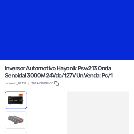
Inversor Automotivo Hayonik Psw213 Onda
Senoidal 3000W 24Vdc/127V Un.Venda: Pc/1
hayonik_82718
|
7899638110600