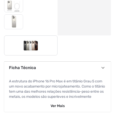
Ficha Técnica
A estrutura do iPhone 16 Pro Max é em titânio Grau 5 com
um novo acabamento por microjateamento. Como o titânio
tem uma das melhores relações resistência-peso entre os
metais, os modelos são superleves e incrivelmente
resistentes. O design interno ganhou atualizações. A
Ver
Mais
subestrutura térmica 100% feita em alumínio reciclado e
otimizações no vidro traseiro dissipam mais calor. Isso traz