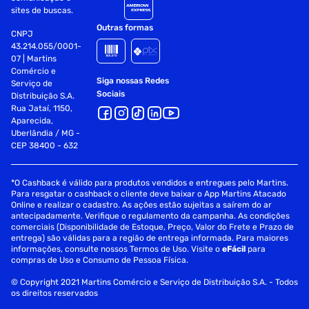
sites de buscas.
256GB*
Outras formas
CNPJ
* Parte da memória interna já é utilizada pelo sistema
43.214.055/0001-
operacional e aplicativos pré-instalados Processador
07 | Martins
Comércio e
A18 Pro Câmera Traseira
Siga nossas Redes
Serviço de
Sociais
Distribuição S.A.
Fusion de 48 MP: 24 mm
Rua Jataí, 1150,
Aparecida,
Uberlândia / MG -
Abertura 4e/1.78
CEP 38400 - 632
Estabilização óptica de imagem por deslocamento de
sensor de segunda geração
*O Cashback é válido para produtos vendidos e entregues pelo Martins.
Para resgatar o cashback o cliente deve baixar o App Martins Atacado
Focus Pixels a 100%
Online e realizar o cadastro. As ações estão sujeitas a saírem do ar
antecipadamente. Verifique o regulamento da campanha. As condições
comerciais (Disponibilidade de Estoque, Preço, Valor do Frete e Prazo de
Suporte a fotos em altíssima resolução (24 MP e 48 MP)
entrega) são válidas para a região de entrega informada. Para maiores
informações, consulte nossos Termos de Uso. Visite o
eFácil
para
Flash Câmera Frontal
compras de Uso e Consumo de Pessoa Física.
© Copyright 2021 Martins Comércio e Serviço de Distribuição S.A. - Todos
Câmera de 12 MP Outros Recursos
os direitos reservados