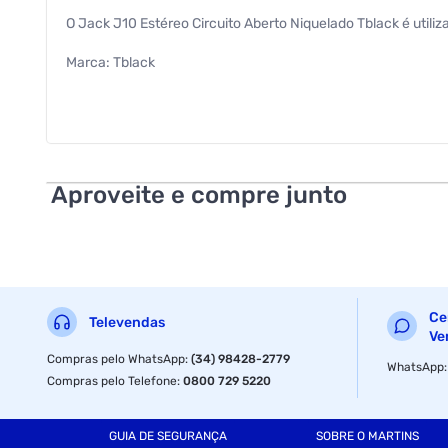
O Jack J10 Estéreo Circuito Aberto Niquelado Tblack é util
Marca: Tblack
Conector: Fêmea "Jack" J10 Mono
Comprimento: 3 centímetros
Largura: 2 centímetros
Aproveite e compre junto
Material constitutivo: Plásticos e metais
Quantidade: 25 peças
Ce
Televendas
Ve
Compras pelo WhatsApp
:
(34) 98428-2779
WhatsApp
Compras pelo Telefone
:
0800 729 5220
GUIA DE SEGURANÇA
SOBRE O MARTINS