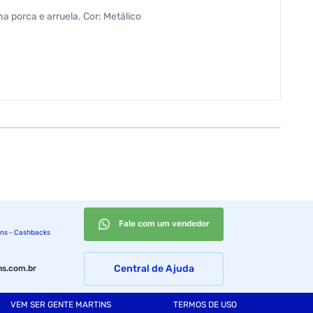
 porca e arruela. Cor: Metálico
Fale com um vendedor
ins - Cashbacks
Central de Ajuda
s.com.br
VEM SER GENTE MARTINS
TERMOS DE USO