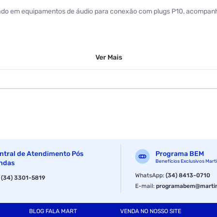
izado em equipamentos de áudio para conexão com plugs P10, acompanha
Ver
Mais
ntral de Atendimento Pós
Programa BEM
Benefícios Exclusivos Mart
ndas
WhatsApp
:
(34) 8413-0710
:
(34) 3301-5819
E-mail
:
programabem@martin
BLOG FALA MART
VENDA NO NOSSO SITE