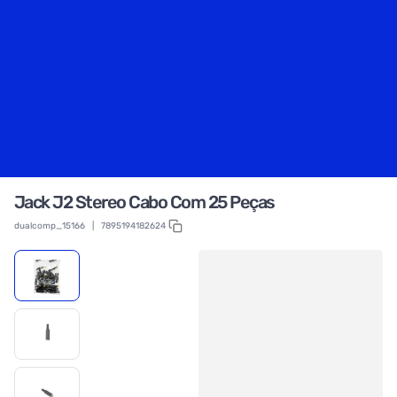
Jack J2 Stereo Cabo Com 25 Peças
dualcomp_15166
|
7895194182624