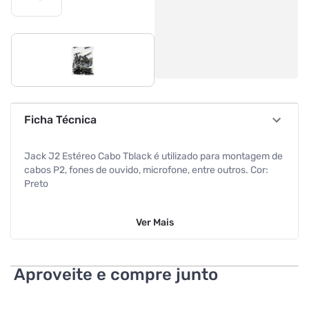
Ficha Técnica
Jack J2 Estéreo Cabo Tblack é utilizado para montagem de
cabos P2, fones de ouvido, microfone, entre outros. Cor:
Preto
Marca: Tblack
Ver
Mais
Conector: Fêmea "Jack" J2
Comprimento do conector: 4 centímetros Largura do
Aproveite e compre junto
conector: 1 centímetro
Material constitutivo: Plásticos e metais