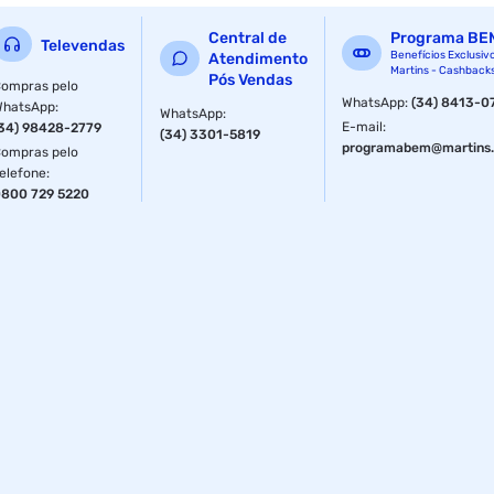
Quantidade: 25 peças
Central de
Programa BE
Televendas
Benefícios Exclusiv
Atendimento
Martins - Cashback
Pós Vendas
ompras pelo
WhatsApp
:
(34) 8413-0
WhatsApp
:
WhatsApp
:
E-mail
:
34) 98428-2779
(34) 3301-5819
programabem@martins.
ompras pelo
elefone
:
800 729 5220