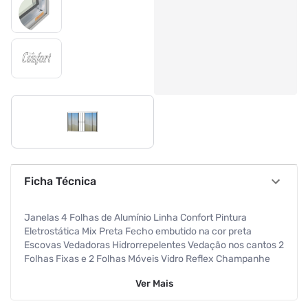
Ficha Técnica
Janelas 4 Folhas de Alumínio Linha Confort Pintura
Eletrostática Mix Preta Fecho embutido na cor preta
Escovas Vedadoras Hidrorrepelentes Vedação nos cantos 2
Folhas Fixas e 2 Folhas Móveis Vidro Reflex Champanhe
3mm Altura 120 Cm Largura 200 Cm Requadro 8 Cm
Ver
Mais
Atende NBR10821 Garantia de 5 anos contra defeitos de
fabricação