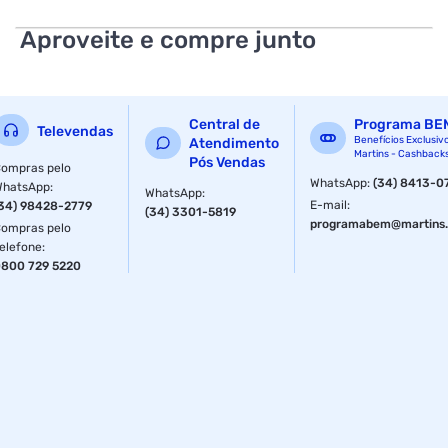
Aproveite e compre junto
Central de
Programa BE
Televendas
Benefícios Exclusiv
Atendimento
Martins - Cashback
Pós Vendas
ompras pelo
WhatsApp
:
(34) 8413-0
WhatsApp
:
WhatsApp
:
E-mail
:
34) 98428-2779
(34) 3301-5819
programabem@martins.
ompras pelo
elefone
:
800 729 5220