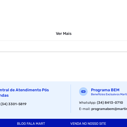
Ver
Mais
ntral de Atendimento Pós
Programa BEM
Benefícios Exclusivos Mart
ndas
WhatsApp
:
(34) 8413-0710
:
(34) 3301-5819
E-mail
:
programabem@martin
BLOG FALA MART
VENDA NO NOSSO SITE