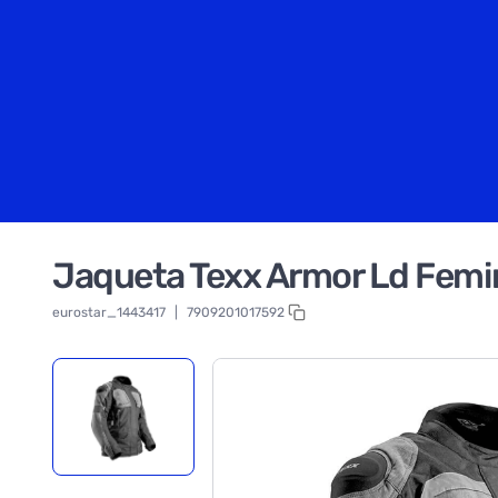
Jaqueta Texx Armor Ld Femin
eurostar_1443417
|
7909201017592