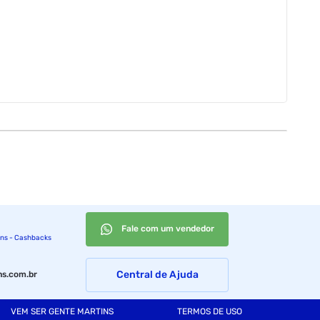
Fale com um vendedor
ins - Cashbacks
Central de Ajuda
s.com.br
VEM SER GENTE MARTINS
TERMOS DE USO