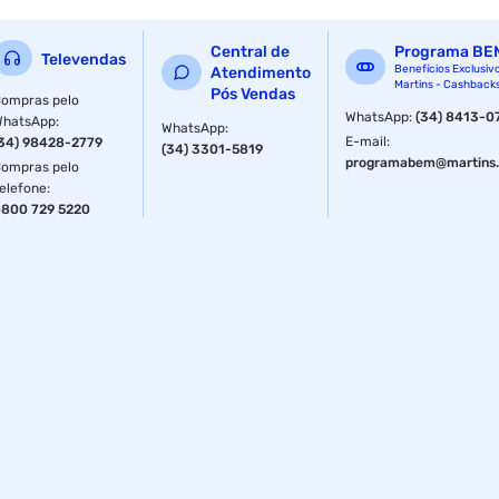
Central de
Programa BE
Televendas
Benefícios Exclusiv
Atendimento
Martins - Cashback
Pós Vendas
ompras pelo
WhatsApp
:
(34) 8413-0
WhatsApp
:
WhatsApp
:
E-mail
:
34) 98428-2779
(34) 3301-5819
programabem@martins.
ompras pelo
elefone
:
800 729 5220