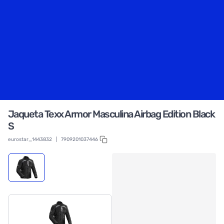
Jaqueta Texx Armor Masculina Airbag Edition Black
S
eurostar_1443832
|
7909201037446