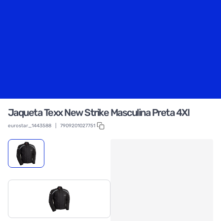
Jaqueta Texx New Strike Masculina Preta 4Xl
eurostar_1443588
|
7909201027751