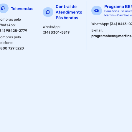
Central de
Programa BE
Televendas
Benefícios Exclusiv
Atendimento
Martins - Cashback
Pós Vendas
ompras pelo
WhatsApp
:
(34) 8413-0
WhatsApp
:
WhatsApp
:
E-mail
:
34) 98428-2779
(34) 3301-5819
programabem@martins.
ompras pelo
elefone
:
800 729 5220