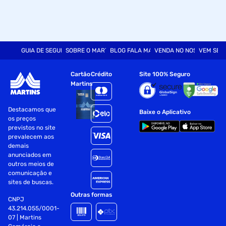
GUIA DE SEGURANÇA
SOBRE O MARTINS
BLOG FALA MART
VENDA NO NOSSO SITE
VEM SER
Cartão
Crédito
Site 100% Seguro
Martins
Destacamos que
Baixe o Aplicativo
os preços
previstos no site
prevalecem aos
demais
anunciados em
outros meios de
comunicação e
sites de buscas.
Outras formas
CNPJ
43.214.055/0001-
07 | Martins