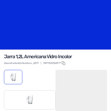
Jarra 1,2L Americana Vidro Incolor
disandradedistribuidora_8317
|
7891155058977