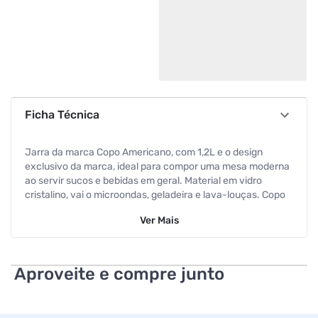
Ficha Técnica
Jarra da marca Copo Americano, com 1,2L e o design
exclusivo da marca, ideal para compor uma mesa moderna
ao servir sucos e bebidas em geral. Material em vidro
cristalino, vai o microondas, geladeira e lava-louças. Copo
Americano é marca e desenho exclusivos da Nadir
Ver
Mais
Figueiredo. - Indicado para: Suco, Refrigerante, Água. -
Pode ser levado ao: microondas e lava-louças. - Dica de
uso e preservação: 1- Para limpeza, remova a sujeira com
uma esponja macia, tire todo o resíduo de sabão e seque
Aproveite e compre junto
bem. 2- Não utilize abrasivos ou utensílios pontiagudos. 3-
Submeter o vidro a mudanças bruscas de temperatura
pode causar choque térmico e danificar seu produto. 4-