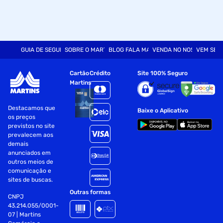
GUIA DE SEGURANÇA
SOBRE O MARTINS
BLOG FALA MART
VENDA NO NOSSO SITE
VEM SER
Cartão
Crédito
Site 100% Seguro
Martins
Destacamos que
Baixe o Aplicativo
os preços
previstos no site
prevalecem aos
demais
anunciados em
outros meios de
comunicação e
sites de buscas.
Outras formas
CNPJ
43.214.055/0001-
07 | Martins