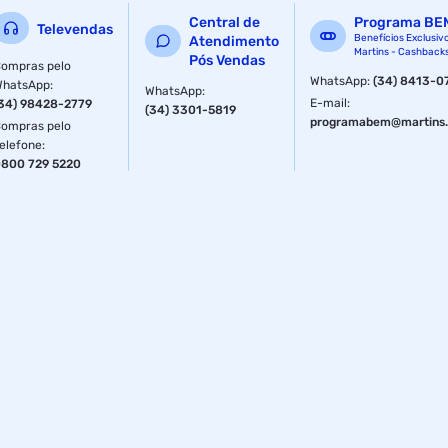
Evite impactos. Referência de Fábrica: 54100201210018
Central de
Programa BE
Televendas
Benefícios Exclusiv
Atendimento
Código de Barras: 7891155058977
Martins - Cashback
Pós Vendas
ompras pelo
WhatsApp
:
(34) 8413-0
Dimensões (Sem embalagem): 16,9 x 12,4 x 21,5 cm
WhatsApp
:
WhatsApp
:
E-mail
:
34) 98428-2779
(34) 3301-5819
Dimensões: 16,0 x 12,2 x 21,0cm
programabem@martins.
ompras pelo
elefone
:
Peso Líquido: 1440 g
800 729 5220
Peso Bruto: 1502 g