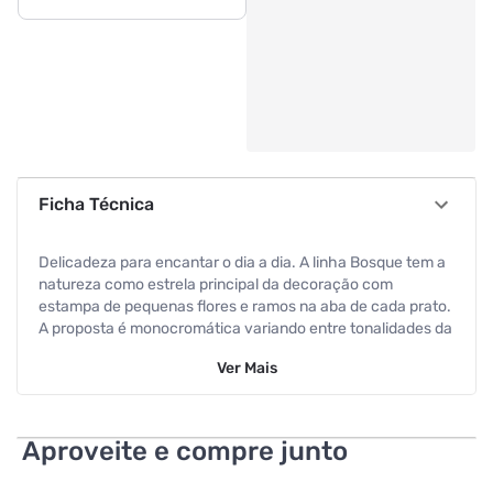
Ficha Técnica
Delicadeza para encantar o dia a dia. A linha Bosque tem a
natureza como estrela principal da decoração com
estampa de pequenas flores e ramos na aba de cada prato.
A proposta é monocromática variando entre tonalidades da
cor verde. Itens inclusos: - 6 Pires de Chá 14cm; - 6 Xícaras
Ver
Mais
de Chá 200mL; Pode ser levado ao: Micro-ondas, Lava-
Louças. Referência de Fábrica: 149822
Código de Barras: 7891361434510
Aproveite e compre junto
Dimensões (Sem embalagem): Xícara: 10,8 x 7,8 x 6,7 cm,