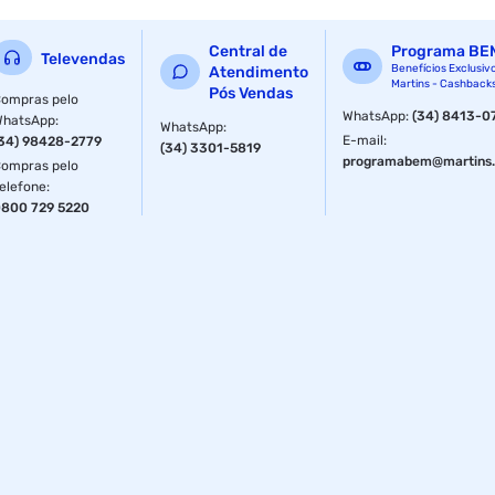
Pires: 14 cm
Central de
Programa BE
Dimensões: 41,0 x 27,0 x 9,5cm
Televendas
Benefícios Exclusiv
Atendimento
Martins - Cashback
Pós Vendas
Peso Líquido: 3132 g
ompras pelo
WhatsApp
:
(34) 8413-0
WhatsApp
:
WhatsApp
:
Peso Bruto: 3135 g
E-mail
:
34) 98428-2779
(34) 3301-5819
programabem@martins.
ompras pelo
elefone
:
800 729 5220