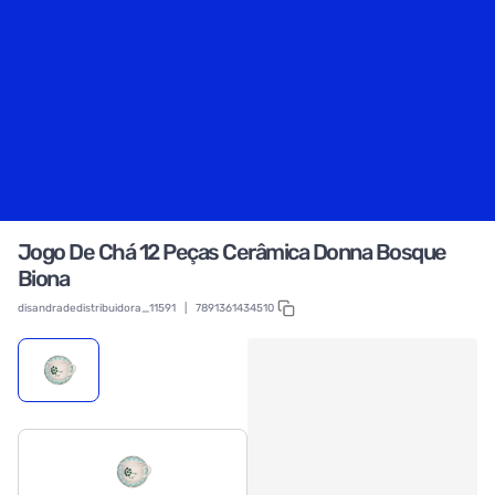
Jogo De Chá 12 Peças Cerâmica Donna Bosque
Biona
disandradedistribuidora_11591
|
7891361434510