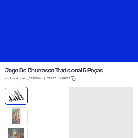
Jogo De Churrasco Tradicional 5 Peças
santanaimport_0930006
|
7899744088091