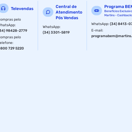
Central de
Programa BE
Televendas
Benefícios Exclusiv
Atendimento
Martins - Cashback
Pós Vendas
ompras pelo
WhatsApp
:
(34) 8413-0
WhatsApp
:
WhatsApp
:
E-mail
:
34) 98428-2779
(34) 3301-5819
programabem@martins.
ompras pelo
elefone
:
800 729 5220