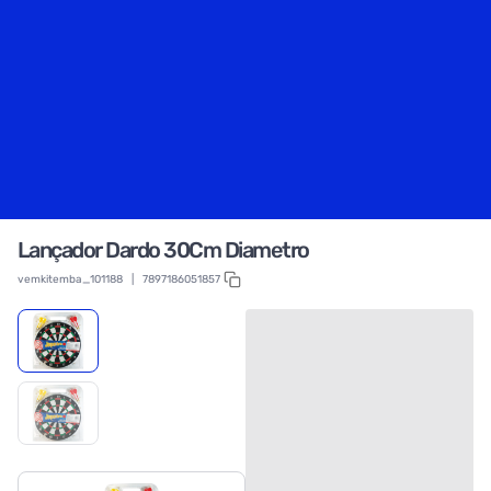
Lançador Dardo 30Cm Diametro
vemkitemba_101188
|
7897186051857