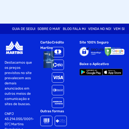
GUIA DE SEGURANÇA
SOBRE O MARTINS
BLOG FALA MART
VENDA NO NOSSO SITE
VEM SER
Cartão
Crédito
Site 100% Seguro
Martins
Destacamos que
Baixe o Aplicativo
os preços
previstos no site
prevalecem aos
demais
anunciados em
outros meios de
comunicação e
sites de buscas.
Outras formas
CNPJ
43.214.055/0001-
07 | Martins