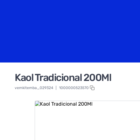
Kaol Tradicional 200Ml
vemkitemba_029324
|
1000000523570