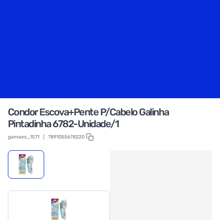
Condor Escova+Pente P/Cabelo Galinha
Pintadinha 6782-Unidade/1
gamaes_1571
|
7891055678220