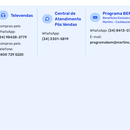
Central de
Programa BE
Televendas
Benefícios Exclusiv
Atendimento
Martins - Cashback
Pós Vendas
ompras pelo
WhatsApp
:
(34) 8413-0
WhatsApp
:
WhatsApp
:
E-mail
:
34) 98428-2779
(34) 3301-5819
programabem@martins.
ompras pelo
elefone
:
800 729 5220