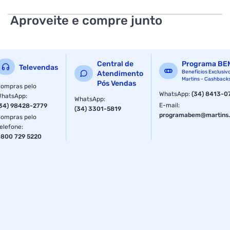
Aproveite e compre junto
Central de
Programa BE
Televendas
Benefícios Exclusiv
Atendimento
Martins - Cashback
Pós Vendas
ompras pelo
WhatsApp
:
(34) 8413-0
WhatsApp
:
WhatsApp
:
E-mail
:
34) 98428-2779
(34) 3301-5819
programabem@martins.
ompras pelo
elefone
:
800 729 5220