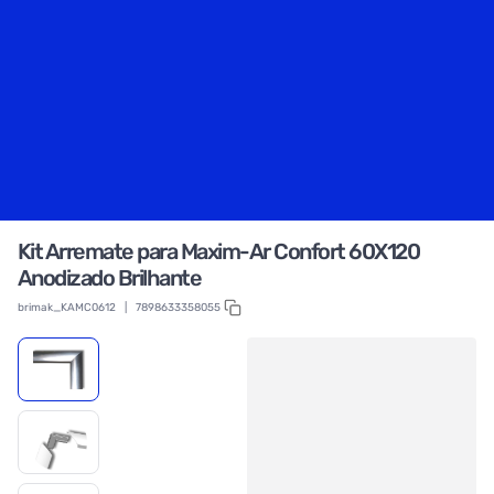
Kit Arremate para Maxim-Ar Confort 60X120
Anodizado Brilhante
brimak_KAMC0612
|
7898633358055