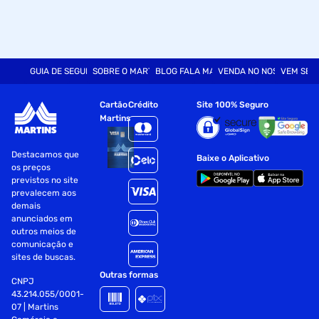
GUIA DE SEGURANÇA
SOBRE O MARTINS
BLOG FALA MART
VENDA NO NOSSO SITE
VEM SER
Cartão
Crédito
Site 100% Seguro
Martins
Destacamos que
Baixe o Aplicativo
os preços
previstos no site
prevalecem aos
demais
anunciados em
outros meios de
comunicação e
sites de buscas.
Outras formas
CNPJ
43.214.055/0001-
07 | Martins