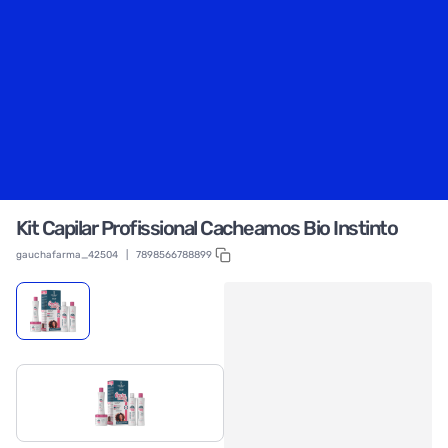
Kit Capilar Profissional Cacheamos Bio Instinto
gauchafarma_42504
|
7898566788899