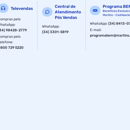
Central de
Programa BE
Televendas
Benefícios Exclusiv
Atendimento
Martins - Cashback
Pós Vendas
ompras pelo
WhatsApp
:
(34) 8413-0
WhatsApp
:
WhatsApp
:
E-mail
:
34) 98428-2779
(34) 3301-5819
programabem@martins.
ompras pelo
elefone
:
800 729 5220