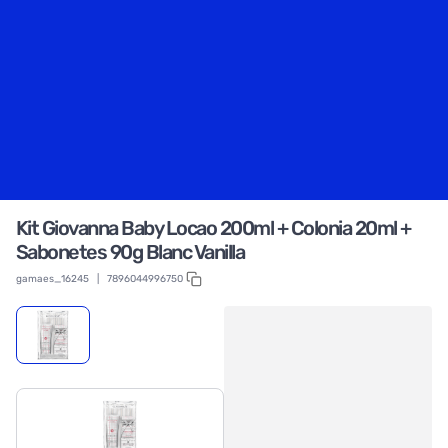
Kit Giovanna Baby Locao 200ml + Colonia 20ml +
Sabonetes 90g Blanc Vanilla
gamaes_16245
|
7896044996750