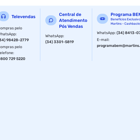
Central de
Programa BE
Televendas
Benefícios Exclusiv
Atendimento
Martins - Cashback
Pós Vendas
ompras pelo
WhatsApp
:
(34) 8413-0
WhatsApp
:
WhatsApp
:
E-mail
:
34) 98428-2779
(34) 3301-5819
programabem@martins.
ompras pelo
elefone
:
800 729 5220