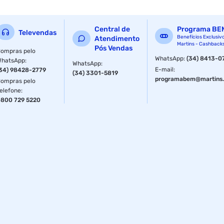
Conteúdo: 190ml
Central de
Programa BE
Televendas
Fragrância: Morango
Benefícios Exclusiv
Atendimento
Martins - Cashback
Pós Vendas
ompras pelo
Linha do Produto: Dia a Dia
WhatsApp
:
(34) 8413-0
WhatsApp
:
WhatsApp
:
E-mail
:
34) 98428-2779
(34) 3301-5819
Ean: 7898632474725
programabem@martins.
ompras pelo
elefone
:
Características Adicionais:
800 729 5220
Nutre, hidrata profundamente e restabelece o equilíbrio
natural da pele
Possui exclusiva fórmula contendo prebióticos, colágeno e
elastina
Trata a pele durante todo o dia
Alta absorção
Não pegajoso e fácil de espalhar