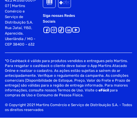
43.214.055/0001-
Ean: 7898632474725
07 | Martins
Comércio e
Siga nossas Redes
Serviço de
Características Adicionais:
Sociais
Distribuição S.A.
Rua Jataí, 1150,
O Esfoliante Morango Labotrat possui extrato natural da
Aparecida,
fruta, que deixa a pele mais aveludada
Uberlândia / MG -
CEP 38400 - 632
Propriedades antioxidantes com vitamina C, que renova a
pele e seu aspecto
*O Cashback é válido para produtos vendidos e entregues pelo Martins.
Indicado para pessoas com sinais de envelhecimento, pele
Para resgatar o cashback o cliente deve baixar o App Martins Atacado
Online e realizar o cadastro. As ações estão sujeitas a saírem do ar
flácida e com cicatrizes
antecipadamente. Verifique o regulamento da campanha. As condições
comerciais (Disponibilidade de Estoque, Preço, Valor do Frete e Prazo de
Para efeito mais eficaz, recomenda-se uso combinado com
entrega) são válidas para a região de entrega informada. Para maiores
a Argila Rosa Labotrat
informações, consulte nossos Termos de Uso. Visite o
eFácil
para
compras de Uso e Consumo de Pessoa Física.
Uso facial e corporal
© Copyright 2021 Martins Comércio e Serviço de Distribuição S.A. - Todos
os direitos reservados
Modo de Uso:
Aplicar no rosto e/ou corpo quantidade suficiente sobre a
pele úmida, massageando pelo tempo desejado.