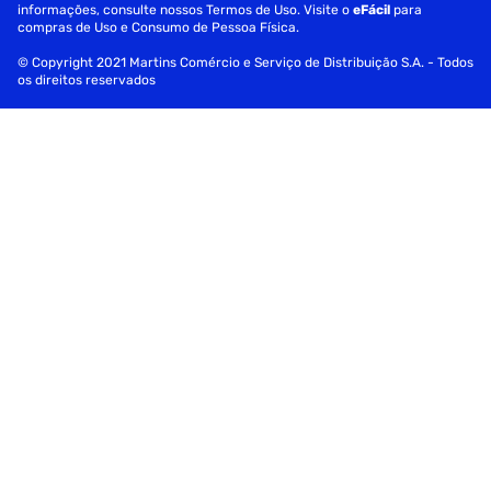
informações, consulte nossos Termos de Uso. Visite o
eFácil
para
compras de Uso e Consumo de Pessoa Física.
© Copyright 2021 Martins Comércio e Serviço de Distribuição S.A. - Todos
os direitos reservados