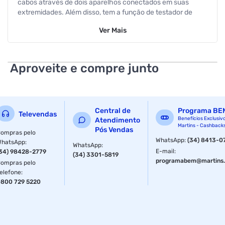
cabos através de dois aparelhos conectados em suas
extremidades. Além disso, tem a função de testador de
cabo de rede, analisa se os cabos RJ45 e RJ11 estão
Ver
Mais
crimpados corretamente.
Aproveite e compre junto
Central de
Programa BE
Televendas
Benefícios Exclusiv
Atendimento
Martins - Cashback
Pós Vendas
ompras pelo
WhatsApp
:
(34) 8413-0
WhatsApp
:
WhatsApp
:
E-mail
:
34) 98428-2779
(34) 3301-5819
programabem@martins.
ompras pelo
elefone
:
800 729 5220