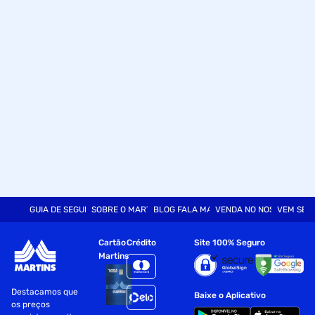
GUIA DE SEGURANÇA
SOBRE O MARTINS
BLOG FALA MART
VENDA NO NOSSO SITE
VEM SER
Cartão
Crédito
Site 100% Seguro
Martins
Destacamos que
Baixe o Aplicativo
os preços