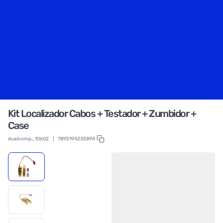
Kit Localizador Cabos + Testador + Zumbidor +
Case
dualcomp_10602
|
7895194235894