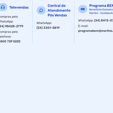
Central de
Programa BE
Televendas
Benefícios Exclusiv
Atendimento
Martins - Cashback
Pós Vendas
ompras pelo
WhatsApp
:
(34) 8413-0
WhatsApp
:
WhatsApp
:
E-mail
:
34) 98428-2779
(34) 3301-5819
programabem@martins.
ompras pelo
elefone
:
800 729 5220