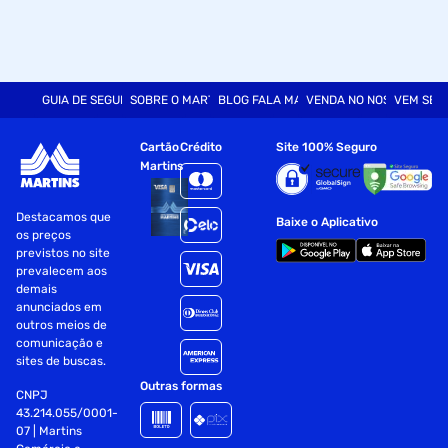
GUIA DE SEGURANÇA
SOBRE O MARTINS
BLOG FALA MART
VENDA NO NOSSO SITE
VEM SER
Cartão
Crédito
Site 100% Seguro
Martins
Destacamos que
Baixe o Aplicativo
os preços
previstos no site
prevalecem aos
demais
anunciados em
outros meios de
comunicação e
sites de buscas.
Outras formas
CNPJ
43.214.055/0001-
07 | Martins