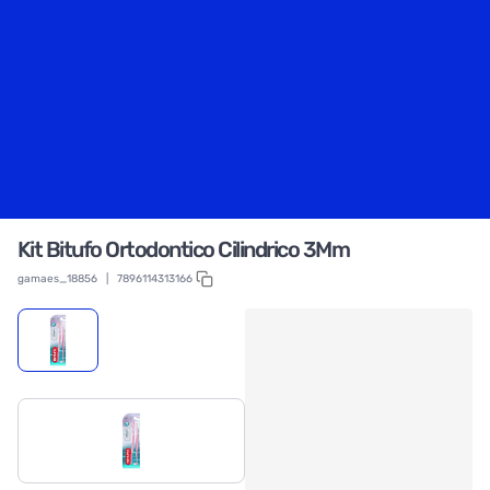
Kit Bitufo Ortodontico Cilindrico 3Mm
gamaes_18856
|
7896114313166