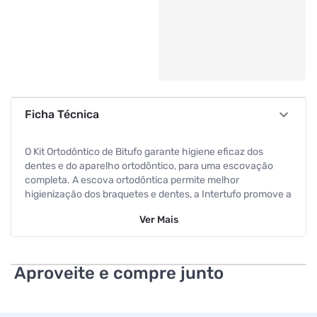
Ficha Técnica
O Kit Ortodôntico de Bitufo garante higiene eficaz dos
dentes e do aparelho ortodôntico, para uma escovação
completa. A escova ortodôntica permite melhor
higienização dos braquetes e dentes, a Intertufo promove a
limpeza completa dos dentes e a interdental limpeza entre
Ver
Mais
os dentes e braquetes, onde a escova não alcança.
Atenção: esse produto possui as cores sortidas e a escolha
é feita aleatoriamente no momento do envio do pedido.
Disponível em rosa, roxo, azul e cinza.
Aproveite e compre junto