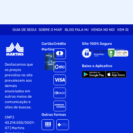
GUIA DE SEGURANÇA
SOBRE O MARTINS
BLOG FALA MART
VENDA NO NOSSO SITE
VEM SER
Cartão
Crédito
Site 100% Seguro
Martins
Destacamos que
Baixe o Aplicativo
os preços
previstos no site
prevalecem aos
demais
anunciados em
outros meios de
comunicação e
sites de buscas.
Outras formas
CNPJ
43.214.055/0001-
07 | Martins