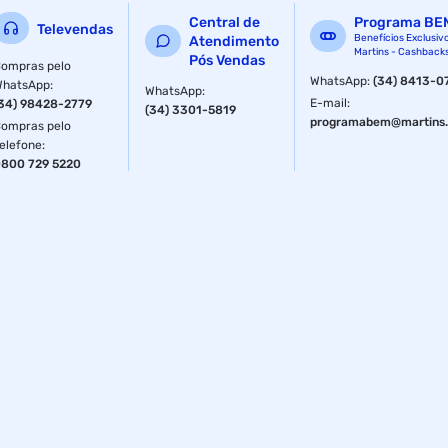
Central de
Programa BE
Televendas
Benefícios Exclusiv
Atendimento
Martins - Cashback
Pós Vendas
ompras pelo
WhatsApp
:
(34) 8413-0
WhatsApp
:
WhatsApp
:
E-mail
:
34) 98428-2779
(34) 3301-5819
programabem@martins.
ompras pelo
elefone
:
800 729 5220