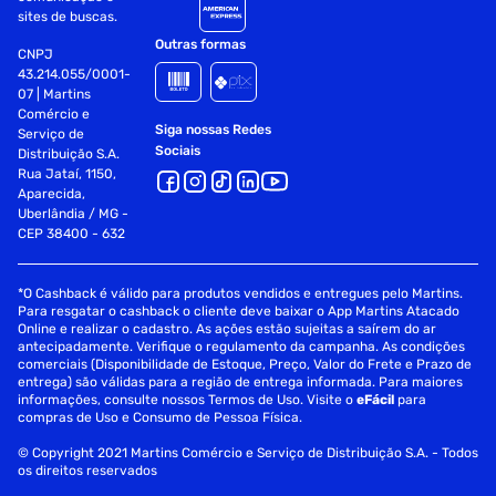
Ean: 7908458329045
sites de buscas.
Outras formas
Características Adicionais:
CNPJ
43.214.055/0001-
07 | Martins
Ideal para cabelos cacheados e crespos.
Comércio e
Siga nossas Redes
Serviço de
O Condicionador nutre, desembaraça e combate o
Sociais
Distribuição S.A.
ressecamento, garantindo brilho umidificado, vitalidade e
Rua Jataí, 1150,
saúde aos fios.
Aparecida,
Uberlândia / MG -
Combinação entre os óleos de Coco, Argan, Karité,
CEP 38400 - 632
Macadâmia, Oliva, além de outras sementes, ervas e frutos,
promove ação nutritiva, pois atua nas camadas mais
profundas das fibras capilares, repondo seus nutrientes,
*O Cashback é válido para produtos vendidos e entregues pelo Martins.
Para resgatar o cashback o cliente deve baixar o App Martins Atacado
garantindo brilho e vitalidade.
Online e realizar o cadastro. As ações estão sujeitas a saírem do ar
antecipadamente. Verifique o regulamento da campanha. As condições
Modo de Uso:
comerciais (Disponibilidade de Estoque, Preço, Valor do Frete e Prazo de
entrega) são válidas para a região de entrega informada. Para maiores
informações, consulte nossos Termos de Uso. Visite o
eFácil
para
Aplique o produto no cabelo úmido e espalhe
compras de Uso e Consumo de Pessoa Física.
uniformemente. Deixe agir entre 1 e 3 minutos. Enxágue
bem por toda a extensão dos fios.
© Copyright 2021 Martins Comércio e Serviço de Distribuição S.A. - Todos
os direitos reservados
Fornecedor: Cimex Dist Salon Line