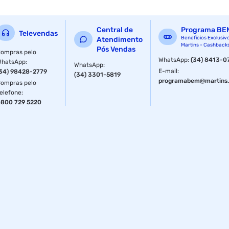
Central de
Programa BE
Televendas
Benefícios Exclusiv
Atendimento
Martins - Cashback
Pós Vendas
ompras pelo
WhatsApp
:
(34) 8413-0
WhatsApp
:
WhatsApp
:
E-mail
:
34) 98428-2779
(34) 3301-5819
programabem@martins.
ompras pelo
elefone
:
800 729 5220