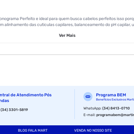
onograma Perfeito e ideal para quem busca cabelos perfeitos isso p
 alinhamento das cuticulas capilares, balanceamento do pH capilar, u
ade natural dos fios. Para melhores resultados utilize a linha comple
Ver
Mais
Vaselina
ntral de Atendimento Pós
Programa BEM
Coco Poderoso
Benefícios Exclusivos Mart
ndas
WhatsApp
:
(34) 8413-0710
:
(34) 3301-5819
E-mail
:
programabem@martin
BLOG FALA MART
VENDA NO NOSSO SITE