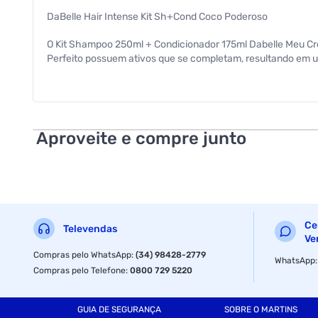
DaBelle Hair Intense Kit Sh+Cond Coco Poderoso
O Kit Shampoo 250ml + Condicionador 175ml Dabelle Meu Cr
Perfeito possuem ativos que se completam, resultando em um
crescimento saudavel dos fios. Tudo isso mantendo a oleosid
Cabelos saudaveis e bonitos por mais tempo
Com Biotina e Multivitaminas
Aproveite e compre junto
Especificações
Sessão
Ce
Modelo
Televendas
Ve
Compras pelo WhatsApp
:
(34) 98428-2779
WhatsApp
Compras pelo Telefone
:
0800 729 5220
GUIA DE SEGURANÇA
SOBRE O MARTINS