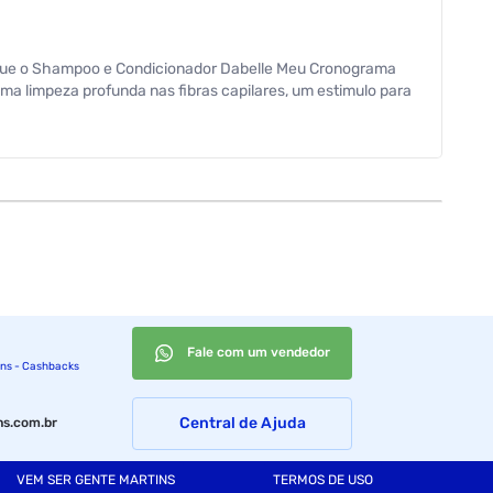
orque o Shampoo e Condicionador Dabelle Meu Cronograma
ma limpeza profunda nas fibras capilares, um estimulo para
ta Dabelle Meu Cronograma Perfeito.
Fale com um vendedor
ins - Cashbacks
Central de Ajuda
s.com.br
VEM SER GENTE MARTINS
TERMOS DE USO