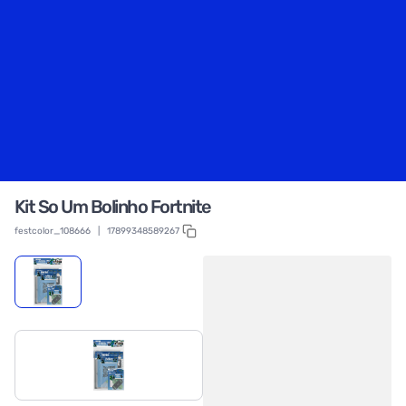
Kit So Um Bolinho Fortnite
festcolor_108666
|
17899348589267