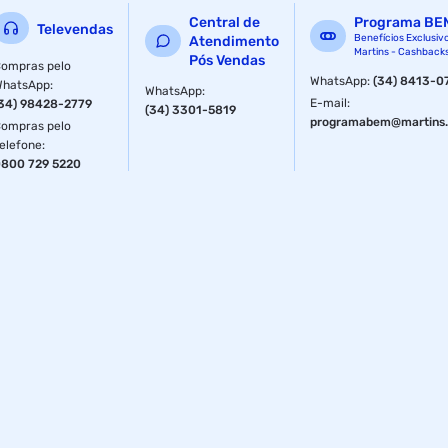
Central de
Programa BE
Televendas
Benefícios Exclusiv
Atendimento
Martins - Cashback
Pós Vendas
ompras pelo
WhatsApp
:
(34) 8413-0
WhatsApp
:
WhatsApp
:
E-mail
:
34) 98428-2779
(34) 3301-5819
programabem@martins.
ompras pelo
elefone
:
800 729 5220