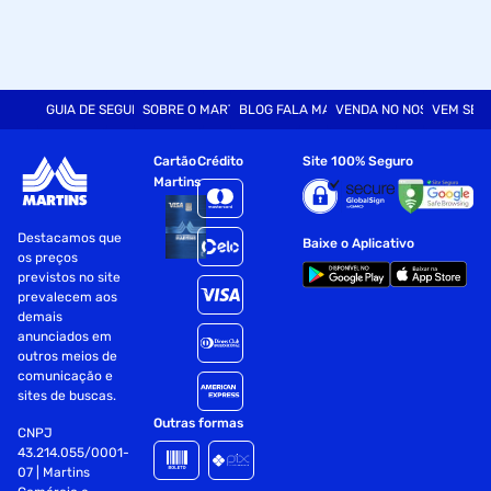
GUIA DE SEGURANÇA
SOBRE O MARTINS
BLOG FALA MART
VENDA NO NOSSO SITE
VEM SER
Cartão
Crédito
Site 100% Seguro
Martins
Destacamos que
Baixe o Aplicativo
os preços
previstos no site
prevalecem aos
demais
anunciados em
outros meios de
comunicação e
sites de buscas.
Outras formas
CNPJ
43.214.055/0001-
07 | Martins