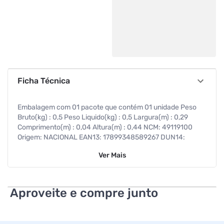
Ficha Técnica
Embalagem com 01 pacote que contém 01 unidade Peso
Bruto(kg) : 0,5 Peso Liquido(kg) : 0,5 Largura(m) : 0,29
Comprimento(m) : 0,04 Altura(m) : 0,44 NCM: 49119100
Origem: NACIONAL EAN13: 17899348589267 DUN14:
17899348589267 4 Quadros, 25 Baloes, 8 Caixas Surpresa,
Ver
Mais
4 Decoracao Mesa, 1 Faixa, 4 Toppers, 40 Porta Forminhas
Aproveite e compre junto